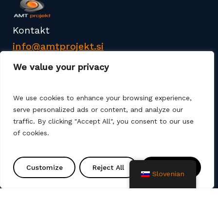
Kontakt
info@amtprojekt.si
08 200 75 57
We value your privacy
We use cookies to enhance your browsing experience,
serve personalized ads or content, and analyze our
traffic. By clicking "Accept All", you consent to our use
of cookies.
Podjetje AMT PROJEKT d.o.o. je proizvajalec in
prodajalec poliester izdelkov ter izdelkov za
izgradnjo komunalne infrastrukture. Nudimo tudi
Customize
Reject All
Accept All
Slovenian
storitve, kot so razne sanacije, montaže, zagoni ter
projektne rešitve.