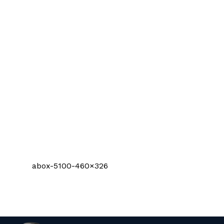
abox-5100-460×326