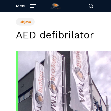
Skip
Menu
to
search
main
content
Objava
AED defibrilator