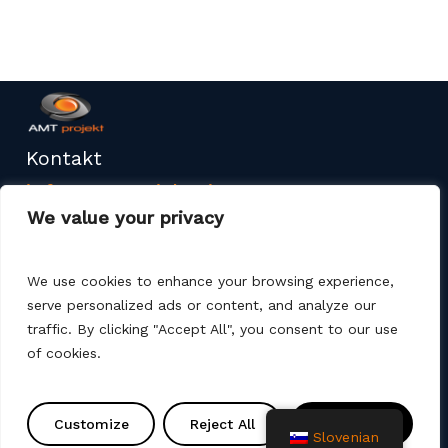
Kontakt
info@amtprojekt.si
We value your privacy
08 200 75 57
We use cookies to enhance your browsing experience,
serve personalized ads or content, and analyze our
traffic. By clicking "Accept All", you consent to our use
of cookies.
Podjetje AMT PROJEKT d.o.o. je proizvajalec in
prodajalec poliester izdelkov ter izdelkov za
Customize
Reject All
Accept All
izgradnjo komunalne infrastrukture. Nudimo tudi
Slovenian